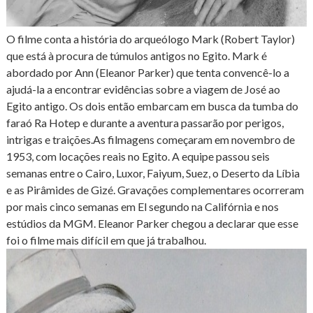
O filme conta a história do arqueólogo Mark (Robert Taylor)
que está à procura de túmulos antigos no Egito. Mark é
abordado por Ann (Eleanor Parker) que tenta convencê-lo a
ajudá-la a encontrar evidências sobre a viagem de José ao
Egito antigo. Os dois então embarcam em busca da tumba do
faraó Ra Hotep e durante a aventura passarão por perigos,
intrigas e traições.As filmagens começaram em novembro de
1953, com locações reais no Egito. A equipe passou seis
semanas entre o Cairo, Luxor, Faiyum, Suez, o Deserto da Líbia
e as Pirâmides de Gizé. Gravações complementares ocorreram
por mais cinco semanas em El segundo na Califórnia e nos
estúdios da MGM. Eleanor Parker chegou a declarar que esse
foi o filme mais difícil em que já trabalhou.