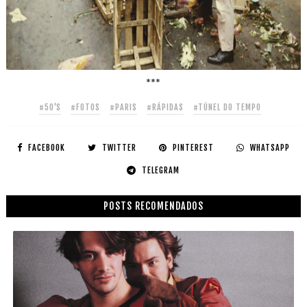
***
#50'S
#FOTOS
#PARIS
#RÁPIDAS
#TÚNEL DO TEMPO
FACEBOOK
TWITTER
PINTEREST
WHATSAPP
TELEGRAM
POSTS RECOMENDADOS