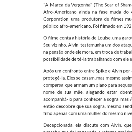
"A Marca da Vergonha" (The Scar of Sham
Afro-Americano ainda na fase muda do c
Corporation, uma produtora de filmes mu
público afro-americano. Foi filmado em 192
O filme conta a história de Louise, uma gar
Seu vizinho, Alvin, testemunha um dos ataqu
na pensão onde ele mora, em troca de traba
possibilidade de tê-la trabalhando com ele e
Após um confronto entre Spike e Alvin por
protegê-la. Eles se casam, mas mesmo assim 
comparsa, que armam um plano para sequestr
nome de sua mãe, alegando estar doente 
acompanhá-lo para conhecer a sogra, mas A
então descobre que sua sogra, mesmo sendo
filho apenas com uma mulher do mesmo nível
Decepcionada, ela discute com Alvin, qu
percebe que foi enganado e retorna rapida