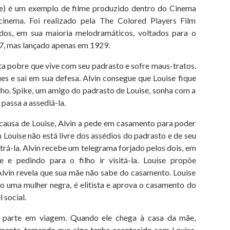
e) é um exemplo de filme produzido dentro do Cinema
inema. Foi realizado pela The Colored Players Film
dos, em sua maioria melodramáticos, voltados para o
7, mas lançado apenas em 1929.
ota pobre que vive com seu padrasto e sofre maus-tratos.
es e sai em sua defesa. Alvin consegue que Louise fique
lho. Spike, um amigo do padrasto de Louise, sonha com a
 passa a assediá-la.
 causa de Louise, Alvin a pede em casamento para poder
Louise não está livre dos assédios do padrasto e de seu
á-la. Alvin recebe um telegrama forjado pelos dois, em
e pedindo para o filho ir visitá-la. Louise propõe
lvin revela que sua mãe não sabe do casamento. Louise
 uma mulher negra, é elitista e aprova o casamento do
 social.
e parte em viagem. Quando ele chega à casa da mãe,
mente, temendo que algo tenha acontecido com Louise.