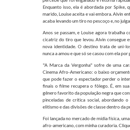
Enquanto isso, ela é abordada por Spike, 
marido, Louise aceita e vai embora. Alvin 
acaba levando um tiro no pescoço e, no julgam
Anos se passam, e Louise agora trabalha c
cicatriz do tiro que levou. Alvin consegue
nova identidade. O destino trata de uni-l
nunca a amou e que só se casou com ela por 
"A Marca da Vergonha" sofre de uma cara
Cinema Afro-Americano: o baixo orçamento. 
que pode fazer o espectador perder o inte
finais o filme recupera o fôlego. É, em s
gênero favorito da população negra que cons
pinceladas de crítica social, abordando 
elitismo e das divisões de classe dentro da
Foi lançada no mercado de mídia física, um
afro-americano, com minha curadoria. Cliqu