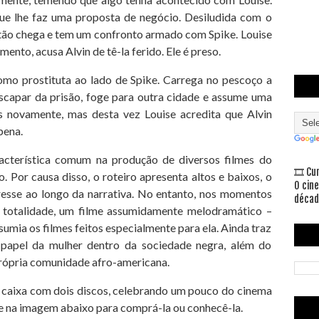
que lhe faz uma proposta de negócio. Desiludida com o
então chega e tem um confronto armado com Spike. Louise
ento, acusa Alvin de tê-la ferido. Ele é preso.
omo prostituta ao lado de Spike. Carrega no pescoço a
 escapar da prisão, foge para outra cidade e assume uma
os novamente, mas desta vez Louise acredita que Alvin
pena.
cterística comum na produção de diversos filmes do
🎞 Cu
Por causa disso, o roteiro apresenta altos e baixos, o
O cin
resse ao longo da narrativa. No entanto, nos momentos
décad
ua totalidade, um filme assumidamente melodramático –
umia os filmes feitos especialmente para ela. Ainda traz
o papel da mulher dentro da sociedade negra, além do
 própria comunidade afro-americana.
a caixa com dois discos, celebrando um pouco do cinema
e na imagem abaixo para comprá-la ou conhecê-la.