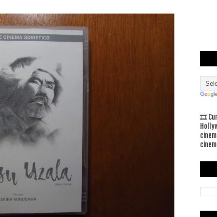
🎞 Cu
Holly
cinem
cinem