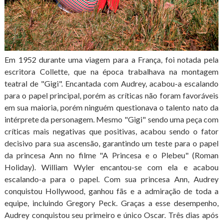
Em 1952 durante uma viagem para a França, foi notada pela
escritora Collette, que na época trabalhava na montagem
teatral de "Gigi". Encantada com Audrey, acabou-a escalando
para o papel principal, porém as críticas não foram favoráveis
em sua maioria, porém ninguém questionava o talento nato da
intérprete da personagem. Mesmo "Gigi" sendo uma peça com
críticas mais negativas que positivas, acabou sendo o fator
decisivo para sua ascensão, garantindo um teste para o papel
da princesa Ann no filme "A Princesa e o Plebeu" (Roman
Holiday). William Wyler encantou-se com ela e acabou
escalando-a para o papel. Com sua princesa Ann, Audrey
conquistou Hollywood, ganhou fãs e a admiração de toda a
equipe, incluindo Gregory Peck. Graças a esse desempenho,
Audrey conquistou seu primeiro e único Oscar. Três dias após