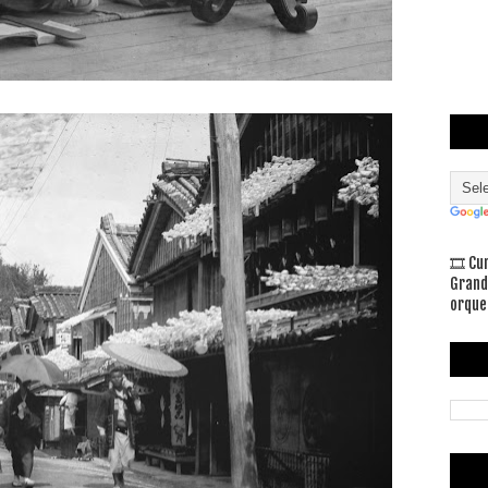
🎞 Cu
Grand
orque