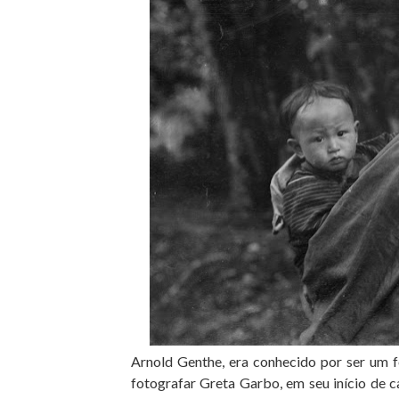
Arnold Genthe, era conhecido por ser um f
fotografar Greta Garbo, em seu início de c