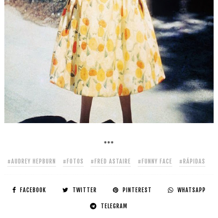
***
#AUDREY HEPBURN
#FOTOS
#FRED ASTAIRE
#FUNNY FACE
#RÁPIDAS
FACEBOOK
TWITTER
PINTEREST
WHATSAPP
TELEGRAM