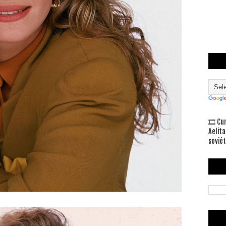
🎞 Cu
Aelita
soviét