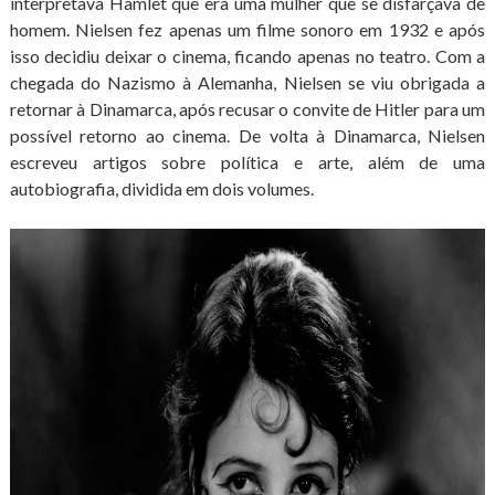
interpretava Hamlet que era uma mulher que se disfarçava de
homem. Nielsen fez apenas um filme sonoro em 1932 e após
isso decidiu deixar o cinema, ficando apenas no teatro. Com a
chegada do Nazismo à Alemanha, Nielsen se viu obrigada a
retornar à Dinamarca, após recusar o convite de Hitler para um
possível retorno ao cinema. De volta à Dinamarca, Nielsen
escreveu artigos sobre política e arte, além de uma
autobiografia, dividida em dois volumes.