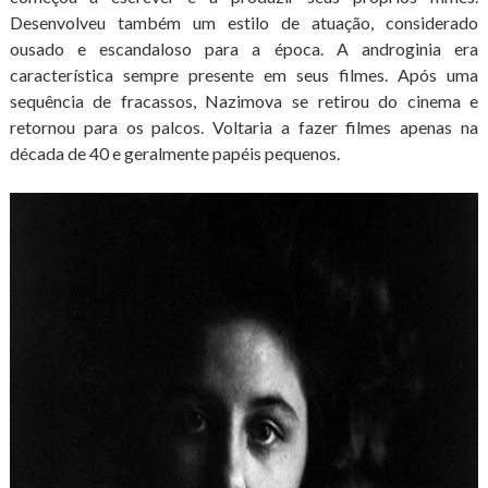
Desenvolveu também um estilo de atuação, considerado
ousado e escandaloso para a época. A androginia era
característica sempre presente em seus filmes. Após uma
sequência de fracassos, Nazimova se retirou do cinema e
retornou para os palcos. Voltaria a fazer filmes apenas na
década de 40 e geralmente papéis pequenos.