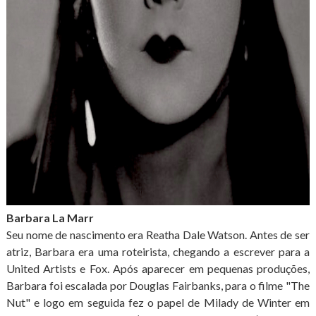
Barbara La Marr
Seu nome de nascimento era Reatha Dale Watson. Antes de ser
atriz, Barbara era uma roteirista, chegando a escrever para a
United Artists e Fox. Após aparecer em pequenas produções,
Barbara foi escalada por Douglas Fairbanks, para o filme "The
Nut" e logo em seguida fez o papel de Milady de Winter em