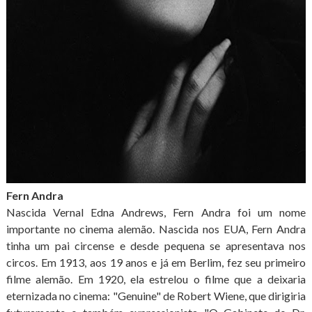
Fern Andra
Nascida Vernal Edna Andrews, Fern Andra foi um nome
importante no cinema alemão. Nascida nos EUA, Fern Andra
tinha um pai circense e desde pequena se apresentava nos
circos. Em 1913, aos 19 anos e já em Berlim, fez seu primeiro
filme alemão. Em 1920, ela estrelou o filme que a deixaria
eternizada no cinema: "Genuine" de Robert Wiene, que dirigiria