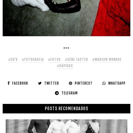
***
#50'S
#FOTOGRAFIA
#FOTOS
#GENE LASTER
#MARILYN MONROE
#RÁPIDAS
FACEBOOK
TWITTER
PINTEREST
WHATSAPP
TELEGRAM
POSTS RECOMENDADOS