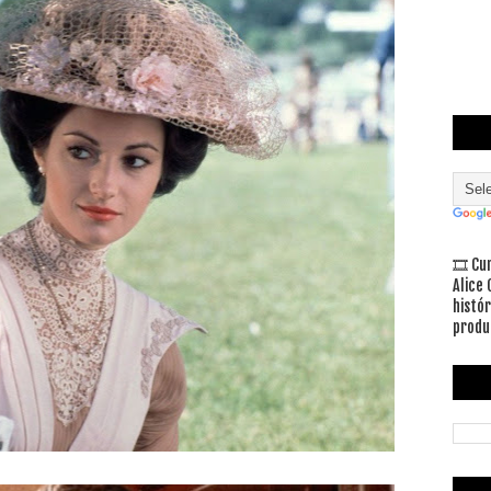
🎞 Cu
Alice 
histó
produ