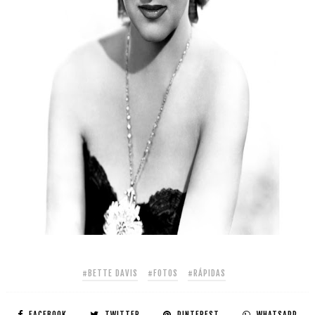
#BETTE DAVIS
#FOTOS
#RÁPIDAS
FACEBOOK
TWITTER
PINTEREST
WHATSAPP