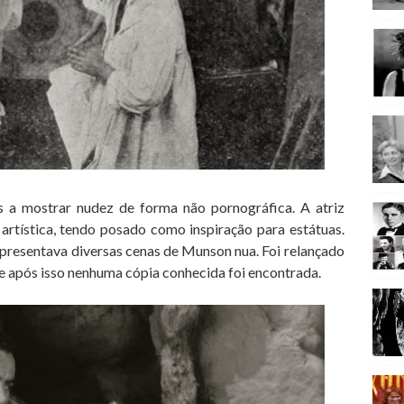
 a mostrar nudez de forma não pornográfica. A atriz
artística, tendo posado como inspiração para estátuas.
apresentava diversas cenas de Munson nua. Foi relançado
e após isso nenhuma cópia conhecida foi encontrada.