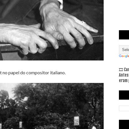
🎞 Cu
 no papel do compositor italiano.
Antes
eram 