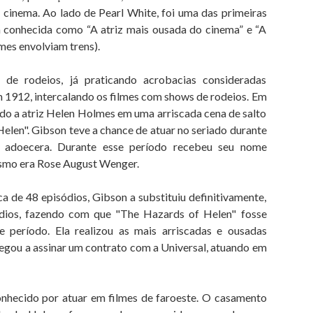
 cinema. Ao lado de Pearl White, foi uma das primeiras
a conhecida como “A atriz mais ousada do cinema” e “A
lmes envolviam trens).
 de rodeios, já praticando acrobacias consideradas
m 1912, intercalando os filmes com shows de rodeios. Em
ndo a atriz Helen Holmes em uma arriscada cena de salto
elen". Gibson teve a chance de atuar no seriado durante
ue adoecera. Durante esse período recebeu seu nome
ismo era Rose August Wenger.
 de 48 episódios, Gibson a substituiu definitivamente,
ódios, fazendo com que "The Hazards of Helen" fosse
 período. Ela realizou as mais arriscadas e ousadas
hegou a assinar um contrato com a Universal, atuando em
nhecido por atuar em filmes de faroeste. O casamento