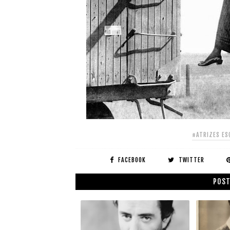
#ATRIZES ES
FACEBOOK
TWITTER
POST