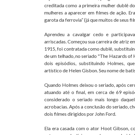
creditada como a primeira mulher dublê do
mulheres a aparecer em filmes de ação. Er
garota da ferrovia” (já que muitos de seus fi
Aprendeu a cavalgar cedo e participava
arriscadas. Começou sua carreira de atriz e
1915, foi contratada como dublê, substitui
de um telhado, no seriado "The Hazards of H
dois episódios, substituindo Holmes, q
artístico de Helen Gisbon. Seu nome de bat
Quando Holmes deixou o seriado, após cerca
atuando até o final, em cerca de 69 epis
considerado o seriado mais longo daquele
acrobacias. Após a conclusão do seriado, c
dois filmes dirigidos por John Ford.
Ela era casada com o ator Hoot Gibson, co