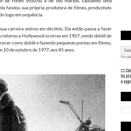
ade de Helen ofuscou a de seu marido, causando uma
 ela fundou sua própria produtora de filmes, produzindo
do logo em sequência.
ua carreira entrou em declínio. Ela então passa a fazer
Seu retorno a Hollywood ocorreu em 1927, sendo dublê de
parecer como dublê e fazendo pequenas pontas em filmes,
m 10 de outubro de 1977, aos 85 anos.
🎞 Cu
Os at
e exp