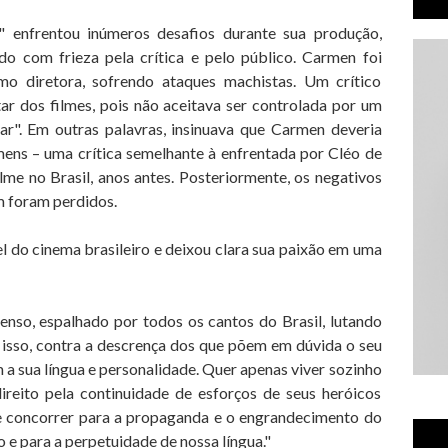
" enfrentou inúmeros desafios durante sua produção,
ido com frieza pela crítica e pelo público. Carmen foi
mo diretora, sofrendo ataques machistas. Um crítico
tar dos filmes, pois não aceitava ser controlada por um
ar". Em outras palavras, insinuava que Carmen deveria
mens – uma crítica semelhante à enfrentada por Cléo de
ilme no Brasil, anos antes. Posteriormente, os negativos
m foram perdidos.
 do cinema brasileiro e deixou clara sua paixão em uma
enso, espalhado por todos os cantos do Brasil, lutando
e isso, contra a descrença dos que põem em dúvida o seu
tem a sua língua e personalidade. Quer apenas viver sozinho
direito pela continuidade de esforços de seus heróicos
 de concorrer para a propaganda e o engrandecimento do
 e para a perpetuidade de nossa língua."