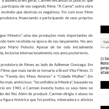
a audiência em geral, Carmen encantou os poucos que
, participou de seu segundo filme, "A Carne", outra obra
 incêndio que destruiu os negativos. Foi com esse filme
produtora, financiando e participando de seus próprios
gue Mineiro", uma das produções mais importantes do
sido bem recebida na época de seu lançamento. No ano
o por Mário Peixoto. Apesar de ter sido inicialmente
a, inclusive internacionalmente, nos anos posteriores.
🎞 Cu
Muito
 produtora de filmes ao lado de Adhemar Gonzaga. Em
porqu
ilme, que mais tarde se tornaria a Brasil Vita Filmes. O
altam
omo "Favela dos Meus Amores" e "Cidade Mulher". Em
ho mais ambicioso: "Inconfidência Mineira", baseado na
nício em 1941, e Carmen investiu todos os seus bens no
o del Rei. Além de produzir, Carmen dirigiu e atuou no
 figura histórica que foi poetisa, mineradora e ativista