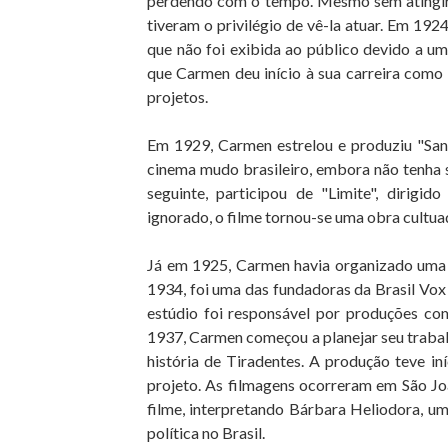
perdendo com o tempo. Mesmo sem atingir 
tiveram o privilégio de vê-la atuar. Em 1924
que não foi exibida ao público devido a um
que Carmen deu início à sua carreira como 
projetos.
Em 1929, Carmen estrelou e produziu "San
cinema mudo brasileiro, embora não tenha 
seguinte, participou de "Limite", dirigid
ignorado, o filme tornou-se uma obra cultuad
Já em 1925, Carmen havia organizado uma
1934, foi uma das fundadoras da Brasil Vox F
estúdio foi responsável por produções c
1937, Carmen começou a planejar seu trabal
história de Tiradentes. A produção teve i
projeto. As filmagens ocorreram em São Joã
filme, interpretando Bárbara Heliodora, uma
política no Brasil.