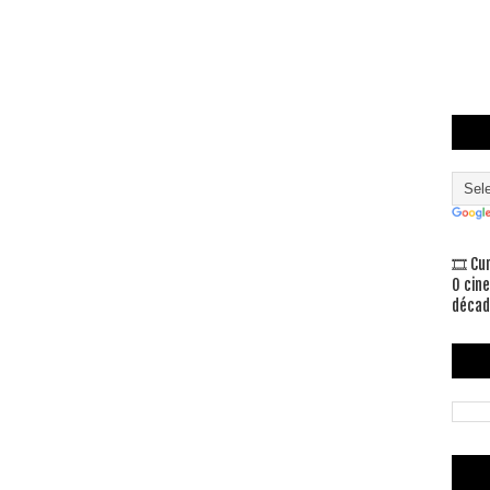
🎞 Cu
O cin
décad