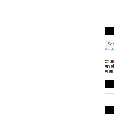
🎞 Cu
Grand
orque