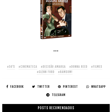
***
#50'S
#CINEMATECA
#DECISÃO AMARGA
#DONNA REED
#FILMES
#GLENN FORD
#RAMSOM!
FACEBOOK
TWITTER
PINTEREST
WHATSAPP
TELEGRAM
POSTS RECOMENDADOS