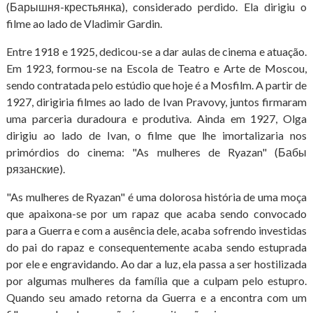
(Барышня-крестьянка), considerado perdido. Ela dirigiu o
filme ao lado de Vladimir Gardin.
Entre 1918 e 1925, dedicou-se a dar aulas de cinema e atuação.
Em 1923, formou-se na Escola de Teatro e Arte de Moscou,
sendo contratada pelo estúdio que hoje é a Mosfilm. A partir de
1927, dirigiria filmes ao lado de Ivan Pravovy, juntos firmaram
uma parceria duradoura e produtiva. Ainda em 1927, Olga
dirigiu ao lado de Ivan, o filme que lhe imortalizaria nos
primórdios do cinema: "As mulheres de Ryazan" (Бабы
рязанские).
"As mulheres de Ryazan" é uma dolorosa história de uma moça
que apaixona-se por um rapaz que acaba sendo convocado
para a Guerra e com a ausência dele, acaba sofrendo investidas
do pai do rapaz e consequentemente acaba sendo estuprada
por ele e engravidando. Ao dar a luz, ela passa a ser hostilizada
por algumas mulheres da família que a culpam pelo estupro.
Quando seu amado retorna da Guerra e a encontra com um