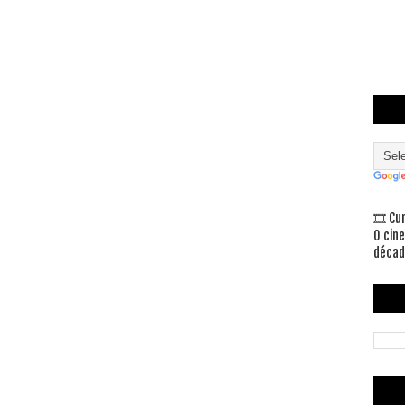
🎞 Cu
O cin
décad